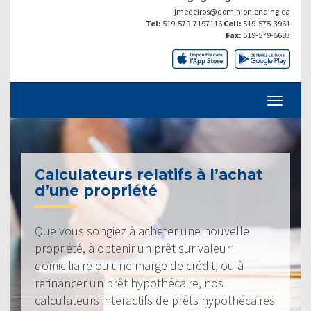
jmedeiros@dominionlending.ca
Tel:
519-579-7197116
Cell:
519-575-3961
Fax:
519-579-5683
Calculateurs relatifs à l’achat
d’une propriété
Que vous songiez à acheter une nouvelle
propriété, à obtenir un prêt sur valeur
domiciliaire ou une marge de crédit, ou à
refinancer un prêt hypothécaire, nos
calculateurs interactifs de prêts hypothécaires