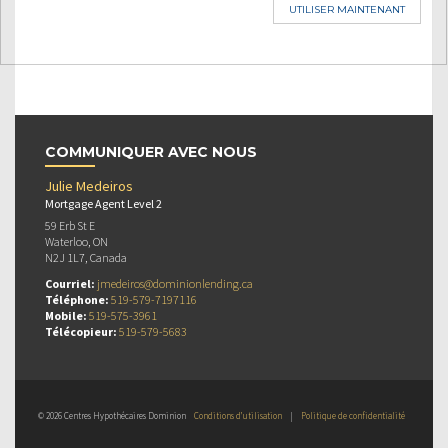
UTILISER MAINTENANT
COMMUNIQUER AVEC NOUS
Julie Medeiros
Mortgage Agent Level 2
59 Erb St E
Waterloo, ON
N2J 1L7, Canada
Courriel:
jmedeiros@dominionlending.ca
Téléphone:
519-579-7197116
Mobile:
519-575-3961
Télécopieur:
519-579-5683
© 2026 Centres Hypothécaires Dominion
Conditions d’utilisation
|
Politique de confidentialité